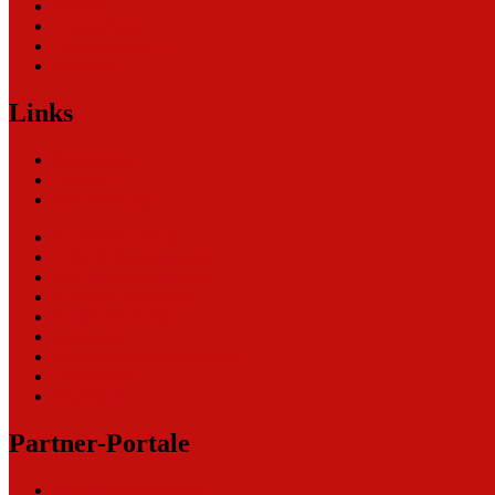
Themen
Unternehmen
Unternehmen (2)
Weblinks
Links
Nachrichten
Themen
Ihre Werbung
eCommerce Blog
CRM Softwareauswahl
ERP Softwareauswahl
Software Marktplatz
Gutschein-Portal
gastroecho
eCommerce-Weiterbildung
Datenschutz
Impressum
Partner-Portale
bundesverkehrsportal