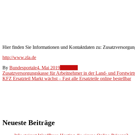
Land-
und
Forstwirtschaft
(ZLF
VVaG)
Hier finden Sie Informationen und Kontaktdaten zu: Zusatzversorgu
http://www.zla.de
By
Bundesportale
4. Mai 2019
Weblinks
Beitragsnavigation
Zusatzversorgungskasse für Arbeitnehmer in der Land- und Forstwirt
KFZ Ersatzteil Markt wächst – Fast alle Ersatzteile online bestellbar
Neueste Beiträge