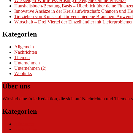
Wie steigert WordPress-Hosting die eigene Online-Präsenz?
Haushaltsbuch-Beratung Basis – Überblick über deine Finanz
Innovative Ansätze in der Kreislaufwirtschaft: Chancen und H
Tiefziehen von Kunststoff für verschiedene Branchen: Anwend
Wirtschaft – Drei Viertel der Einzelhändler mit Lieferproblem
Kategorien
Allgemein
Nachrichten
Themen
Unternehmen
Unternehmen (2)
Weblinks
Über uns
Wir sind eine freie Redaktion, die sich auf Nachrichten und Themen spe
Kategorien
Allgemein
Nachrichten