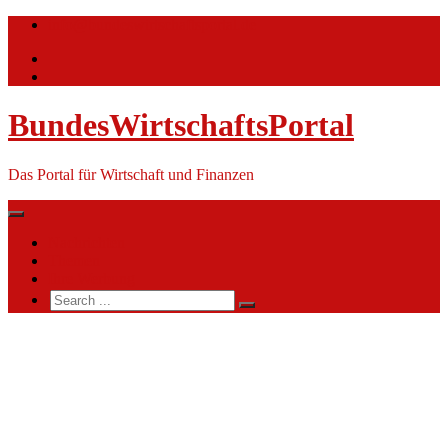
Skip
info@bundeswirtschaftsportal.de
to
content
BundesWirtschaftsPortal
Das Portal für Wirtschaft und Finanzen
Nachrichten
Themen
Ihre Werbung
Search
for:
Zentrum
Militärmusik
der
Bundeswehr