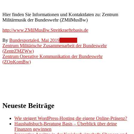
(ZMilMusBw)
Hier finden Sie Informationen und Kontaktdaten zu: Zentrum
Militärmusik der Bundeswehr (ZMilMusBw)
http://www.ZMilMusBw.Streitkraeftebasis.de
By
Bundesportale
4. Mai 2019
Weblinks
Beitragsnavigation
Zentrum Militärische Zusammenarbeit der Bundeswehr
(ZentrZMZWw)
Zentrum Operative Kommunikation der Bundeswehr
(ZOpKomBw)
Neueste Beiträge
Wie steigert WordPress-Hosting die eigene Online-Präsenz?
Haushaltsbuch-Beratung Basis – Überblick über deine
Finanzen gewinnen