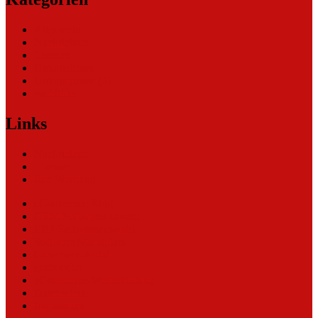
Allgemein
Nachrichten
Themen
Unternehmen
Unternehmen (2)
Weblinks
Links
Nachrichten
Themen
Ihre Werbung
eCommerce Blog
CRM Softwareauswahl
ERP Softwareauswahl
Software Marktplatz
Gutschein-Portal
gastroecho
eCommerce-Weiterbildung
Datenschutz
Impressum