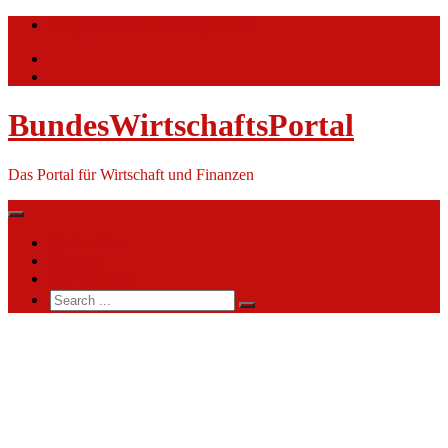
Skip
info@bundeswirtschaftsportal.de
to
content
BundesWirtschaftsPortal
Das Portal für Wirtschaft und Finanzen
Nachrichten
Themen
Ihre Werbung
Search
for:
Zentrum
Brandschutz
der
Bundeswehr