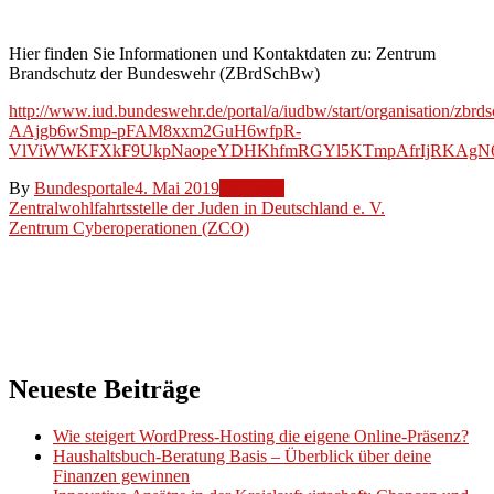
(ZBrdSchBw)
Hier finden Sie Informationen und Kontaktdaten zu: Zentrum
Brandschutz der Bundeswehr (ZBrdSchBw)
http://www.iud.bundeswehr.de/portal/a/iudbw/start/organisa
AAjgb6wSmp-pFAM8xxm2GuH6wfpR-
VlViWWKFXkF9UkpNaopeYDHKhfmRGYl5KTmpAfrIjRKAgN6L
By
Bundesportale
4. Mai 2019
Weblinks
Beitragsnavigation
Zentralwohlfahrtsstelle der Juden in Deutschland e. V.
Zentrum Cyberoperationen (ZCO)
Neueste Beiträge
Wie steigert WordPress-Hosting die eigene Online-Präsenz?
Haushaltsbuch-Beratung Basis – Überblick über deine
Finanzen gewinnen