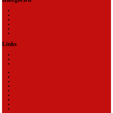
Allgemein
Nachrichten
Themen
Unternehmen
Unternehmen (2)
Weblinks
Links
Nachrichten
Themen
Ihre Werbung
eCommerce Blog
CRM Softwareauswahl
ERP Softwareauswahl
Software Marktplatz
Gutschein-Portal
gastroecho
eCommerce-Weiterbildung
Datenschutz
Impressum