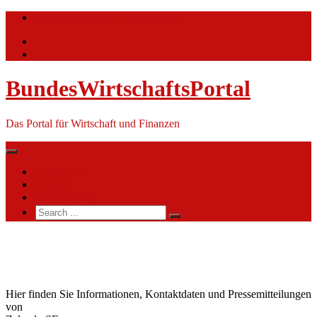
Skip
info@bundeswirtschaftsportal.de
to
content
BundesWirtschaftsPortal
Das Portal für Wirtschaft und Finanzen
Nachrichten
Themen
Ihre Werbung
Search
for:
Zalando
SE
Hier finden Sie Informationen, Kontaktdaten und Pressemitteilungen
von