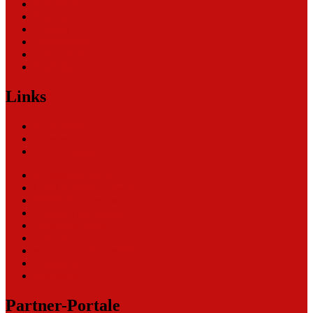
Allgemein
Nachrichten
Themen
Unternehmen
Unternehmen (2)
Weblinks
Links
Nachrichten
Themen
Ihre Werbung
eCommerce Blog
CRM Softwareauswahl
ERP Softwareauswahl
Software Marktplatz
Gutschein-Portal
gastroecho
eCommerce-Weiterbildung
Datenschutz
Impressum
Partner-Portale