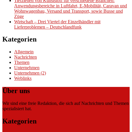
Tiefziehen von Kunststoff für verschiedene Branchen:
Anwendungsbereiche in Luftfahrt, E-Mobilität, Caravan und
Wohnwagenbau, Versand und Transport, sowie Busse und
Züge
Wirtschaft – Drei Viertel der Einzelhändler mit
Lieferproblemen – Deutschlandfunk
Kategorien
Allgemein
Nachrichten
Themen
Unternehmen
Unternehmen (2)
Weblinks
Über uns
Wir sind eine freie Redaktion, die sich auf Nachrichten und Themen
spezialisiert hat.
Kategorien