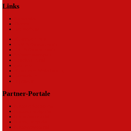
Links
Nachrichten
Themen
Ihre Werbung
eCommerce Blog
CRM Softwareauswahl
ERP Softwareauswahl
Software Marktplatz
Gutschein-Portal
gastroecho
eCommerce-Weiterbildung
Datenschutz
Impressum
Partner-Portale
bundesverkehrsportal
bundesumweltportal
bundesfinanzportal
bundesjustizportal
bundespresseportal