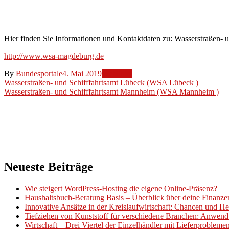
(WSA
Magdeburg)
Hier finden Sie Informationen und Kontaktdaten zu: Wasserstraßen
http://www.wsa-magdeburg.de
By
Bundesportale
4. Mai 2019
Weblinks
Beitragsnavigation
Wasserstraßen- und Schifffahrtsamt Lübeck (WSA Lübeck )
Wasserstraßen- und Schifffahrtsamt Mannheim (WSA Mannheim )
Neueste Beiträge
Wie steigert WordPress-Hosting die eigene Online-Präsenz?
Haushaltsbuch-Beratung Basis – Überblick über deine Finanz
Innovative Ansätze in der Kreislaufwirtschaft: Chancen und H
Tiefziehen von Kunststoff für verschiedene Branchen: Anwend
Wirtschaft – Drei Viertel der Einzelhändler mit Lieferproblem