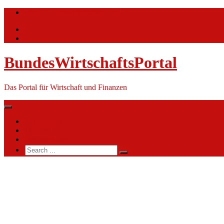
Skip
info@bundeswirtschaftsportal.de
to
content
BundesWirtschaftsPortal
Das Portal für Wirtschaft und Finanzen
Nachrichten
Themen
Ihre Werbung
Search
for:
Wasserstraßen-
und
Schifffahrtsamt
Magdeburg