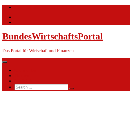
Skip
info@bundeswirtschaftsportal.de
to
content
BundesWirtschaftsPortal
Das Portal für Wirtschaft und Finanzen
Nachrichten
Themen
Ihre Werbung
Search
for:
Wasserstraßen-
und
Schifffahrtsamt
Emden