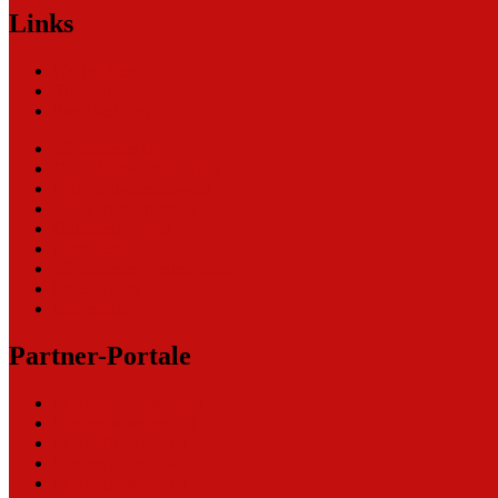
Links
Nachrichten
Themen
Ihre Werbung
eCommerce Blog
CRM Softwareauswahl
ERP Softwareauswahl
Software Marktplatz
Gutschein-Portal
gastroecho
eCommerce-Weiterbildung
Datenschutz
Impressum
Partner-Portale
bundesverkehrsportal
bundesumweltportal
bundesfinanzportal
bundesjustizportal
bundespresseportal