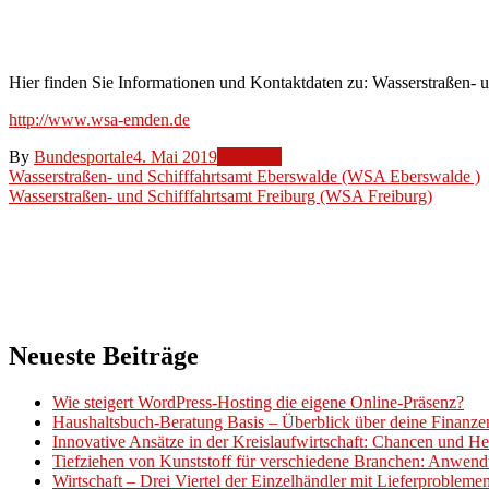
(WSA
Emden)
Hier finden Sie Informationen und Kontaktdaten zu: Wasserstraßen
http://www.wsa-emden.de
By
Bundesportale
4. Mai 2019
Weblinks
Beitragsnavigation
Wasserstraßen- und Schifffahrtsamt Eberswalde (WSA Eberswalde )
Wasserstraßen- und Schifffahrtsamt Freiburg (WSA Freiburg)
Neueste Beiträge
Wie steigert WordPress-Hosting die eigene Online-Präsenz?
Haushaltsbuch-Beratung Basis – Überblick über deine Finanz
Innovative Ansätze in der Kreislaufwirtschaft: Chancen und H
Tiefziehen von Kunststoff für verschiedene Branchen: Anwend
Wirtschaft – Drei Viertel der Einzelhändler mit Lieferproblem