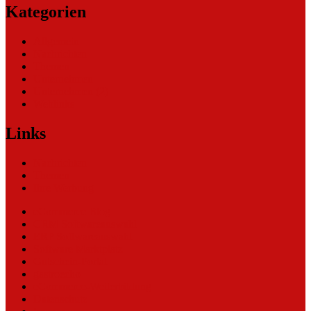
Kategorien
Allgemein
Nachrichten
Themen
Unternehmen
Unternehmen (2)
Weblinks
Links
Nachrichten
Themen
Ihre Werbung
eCommerce Blog
CRM Softwareauswahl
ERP Softwareauswahl
Software Marktplatz
Gutschein-Portal
gastroecho
eCommerce-Weiterbildung
Datenschutz