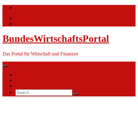
Skip
info@bundeswirtschaftsportal.de
to
content
BundesWirtschaftsPortal
Das Portal für Wirtschaft und Finanzen
Nachrichten
Themen
Ihre Werbung
Search
for:
Volvo
Car
Germany
GmbH