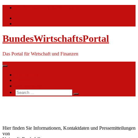
Skip
info@bundeswirtschaftsportal.de
to
content
BundesWirtschaftsPortal
Das Portal für Wirtschaft und Finanzen
Nachrichten
Themen
Ihre Werbung
Search
for:
Unicredit
Bank AG
Hier finden Sie Informationen, Kontaktdaten und Pressemitteilungen
von