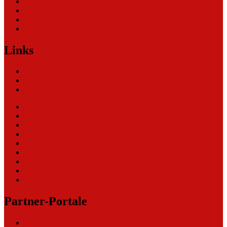
Themen
Unternehmen
Unternehmen (2)
Weblinks
Links
Nachrichten
Themen
Ihre Werbung
eCommerce Blog
CRM Softwareauswahl
ERP Softwareauswahl
Software Marktplatz
Gutschein-Portal
gastroecho
eCommerce-Weiterbildung
Datenschutz
Impressum
Partner-Portale
bundesverkehrsportal