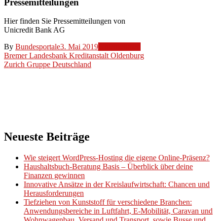
Pressemitteilungen
Hier finden Sie Pressemitteilungen von
Unicredit Bank AG
By
Bundesportale
3. Mai 2019
Unternehmen
Beitragsnavigation
Bremer Landesbank Kreditanstalt Oldenburg
Zurich Gruppe Deutschland
Neueste Beiträge
Wie steigert WordPress-Hosting die eigene Online-Präsenz?
Haushaltsbuch-Beratung Basis – Überblick über deine
Finanzen gewinnen
Innovative Ansätze in der Kreislaufwirtschaft: Chancen und
Herausforderungen
Tiefziehen von Kunststoff für verschiedene Branchen:
Anwendungsbereiche in Luftfahrt, E-Mobilität, Caravan und
Wohnwagenbau, Versand und Transport, sowie Busse und