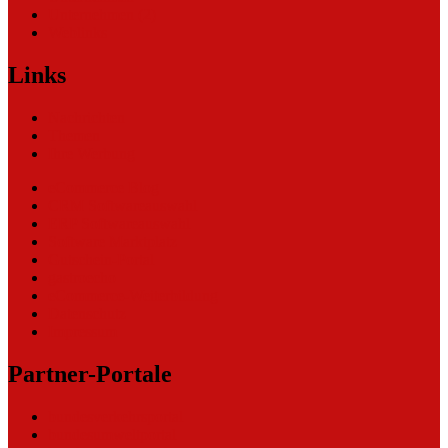
Unternehmen (2)
Weblinks
Links
Nachrichten
Themen
Ihre Werbung
eCommerce Blog
CRM Softwareauswahl
ERP Softwareauswahl
Software Marktplatz
Gutschein-Portal
gastroecho
eCommerce-Weiterbildung
Datenschutz
Impressum
Partner-Portale
bundesverkehrsportal
bundesumweltportal