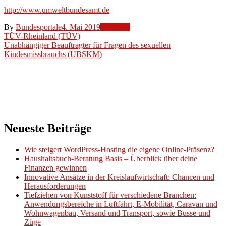
http://www.umweltbundesamt.de
By
Bundesportale
4. Mai 2019
Weblinks
Beitragsnavigation
TÜV-Rheinland (TÜV)
Unabhängiger Beauftragter für Fragen des sexuellen
Kindesmissbrauchs (UBSKM)
Neueste Beiträge
Wie steigert WordPress-Hosting die eigene Online-Präsenz?
Haushaltsbuch-Beratung Basis – Überblick über deine
Finanzen gewinnen
Innovative Ansätze in der Kreislaufwirtschaft: Chancen und
Herausforderungen
Tiefziehen von Kunststoff für verschiedene Branchen:
Anwendungsbereiche in Luftfahrt, E-Mobilität, Caravan und
Wohnwagenbau, Versand und Transport, sowie Busse und
Züge