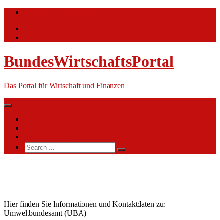
Skip
info@bundeswirtschaftsportal.de
to
content
BundesWirtschaftsPortal
Das Portal für Wirtschaft und Finanzen
Nachrichten
Themen
Ihre Werbung
Search
for:
Umweltbundesamt
(UBA)
Hier finden Sie Informationen und Kontaktdaten zu:
Umweltbundesamt (UBA)