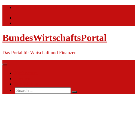
Skip
info@bundeswirtschaftsportal.de
to
content
BundesWirtschaftsPortal
Das Portal für Wirtschaft und Finanzen
Nachrichten
Themen
Ihre Werbung
Search
for:
Tolstoi
Hilfs-
und
Kulturwerk