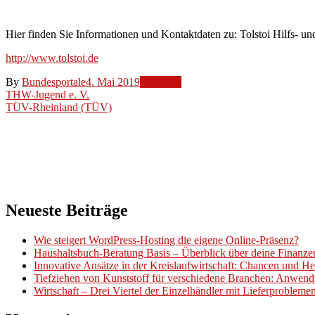
e. V.
Hier finden Sie Informationen und Kontaktdaten zu: Tolstoi Hilfs- un
http://www.tolstoi.de
By
Bundesportale
4. Mai 2019
Weblinks
Beitragsnavigation
THW-Jugend e. V.
TÜV-Rheinland (TÜV)
Neueste Beiträge
Wie steigert WordPress-Hosting die eigene Online-Präsenz?
Haushaltsbuch-Beratung Basis – Überblick über deine Finanz
Innovative Ansätze in der Kreislaufwirtschaft: Chancen und H
Tiefziehen von Kunststoff für verschiedene Branchen: Anwend
Wirtschaft – Drei Viertel der Einzelhändler mit Lieferproblem