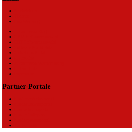
Nachrichten
Themen
Ihre Werbung
eCommerce Blog
CRM Softwareauswahl
ERP Softwareauswahl
Software Marktplatz
Gutschein-Portal
gastroecho
eCommerce-Weiterbildung
Datenschutz
Impressum
Partner-Portale
bundesverkehrsportal
bundesumweltportal
bundesfinanzportal
bundesjustizportal
bundespresseportal
Tarifwaechter