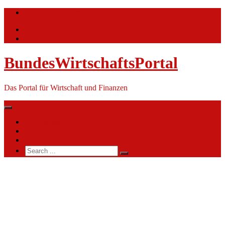
Skip
info@bundeswirtschaftsportal.de
to
content
BundesWirtschaftsPortal
Das Portal für Wirtschaft und Finanzen
Nachrichten
Themen
Ihre Werbung
Search
for:
Städtisches
Klinikum
München
GmbH