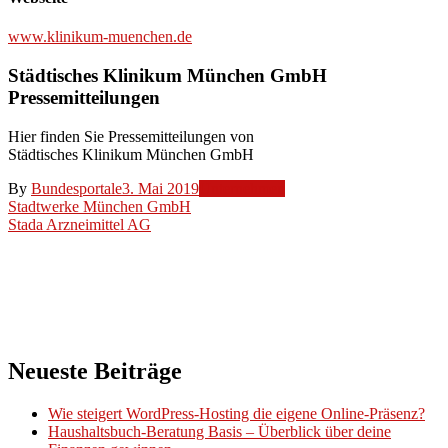
www.klinikum-muenchen.de
Städtisches Klinikum München GmbH
Pressemitteilungen
Hier finden Sie Pressemitteilungen von
Städtisches Klinikum München GmbH
By
Bundesportale
3. Mai 2019
Unternehmen
Beitragsnavigation
Stadtwerke München GmbH
Stada Arzneimittel AG
Neueste Beiträge
Wie steigert WordPress-Hosting die eigene Online-Präsenz?
Haushaltsbuch-Beratung Basis – Überblick über deine