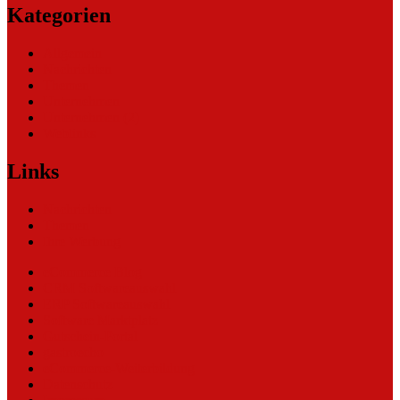
Kategorien
Allgemein
Nachrichten
Themen
Unternehmen
Unternehmen (2)
Weblinks
Links
Nachrichten
Themen
Ihre Werbung
eCommerce Blog
CRM Softwareauswahl
ERP Softwareauswahl
Software Marktplatz
Gutschein-Portal
gastroecho
eCommerce-Weiterbildung
Datenschutz