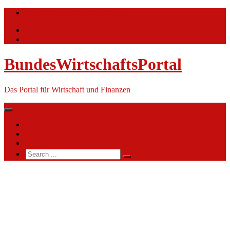
Skip
info@bundeswirtschaftsportal.de
to
content
BundesWirtschaftsPortal
Das Portal für Wirtschaft und Finanzen
Nachrichten
Themen
Ihre Werbung
Search
for:
Schule
für
Diensthundewesen
der