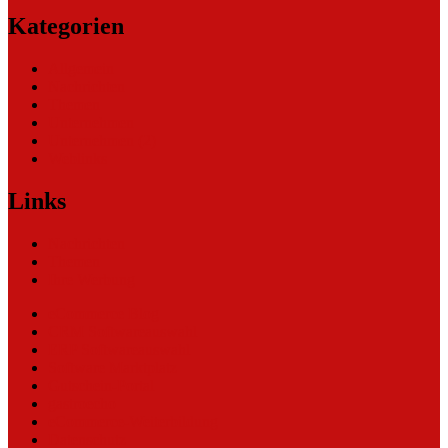
Kategorien
Allgemein
Nachrichten
Themen
Unternehmen
Unternehmen (2)
Weblinks
Links
Nachrichten
Themen
Ihre Werbung
eCommerce Blog
CRM Softwareauswahl
ERP Softwareauswahl
Software Marktplatz
Gutschein-Portal
gastroecho
eCommerce-Weiterbildung
Datenschutz