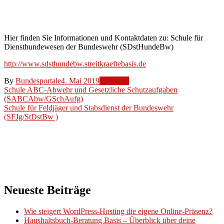
Bundeswehr
(SDstHundeBw)
Hier finden Sie Informationen und Kontaktdaten zu: Schule für
Diensthundewesen der Bundeswehr (SDstHundeBw)
http://www.sdsthundebw.streitkraeftebasis.de
By
Bundesportale
4. Mai 2019
Weblinks
Beitragsnavigation
Schule ABC-Abwehr und Gesetzliche Schutzaufgaben
(SABCAbw/GSchAufg)
Schule für Feldjäger und Stabsdienst der Bundeswehr
(SFJg/StDstBw )
Neueste Beiträge
Wie steigert WordPress-Hosting die eigene Online-Präsenz?
Haushaltsbuch-Beratung Basis – Überblick über deine