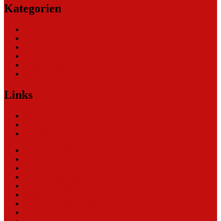
Kategorien
Allgemein
Nachrichten
Themen
Unternehmen
Unternehmen (2)
Weblinks
Links
Nachrichten
Themen
Ihre Werbung
eCommerce Blog
CRM Softwareauswahl
ERP Softwareauswahl
Software Marktplatz
Gutschein-Portal
gastroecho
eCommerce-Weiterbildung
Datenschutz