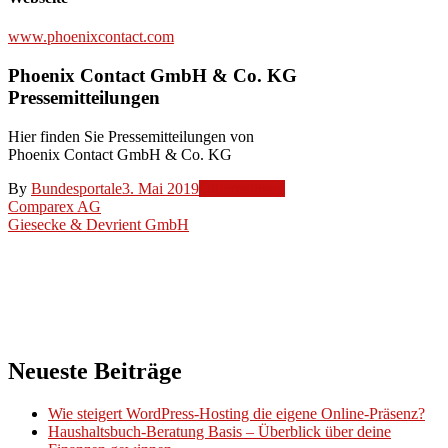
www.phoenixcontact.com
Phoenix Contact GmbH & Co. KG
Pressemitteilungen
Hier finden Sie Pressemitteilungen von
Phoenix Contact GmbH & Co. KG
By
Bundesportale
3. Mai 2019
Unternehmen
Beitragsnavigation
Comparex AG
Giesecke & Devrient GmbH
Neueste Beiträge
Wie steigert WordPress-Hosting die eigene Online-Präsenz?
Haushaltsbuch-Beratung Basis – Überblick über deine