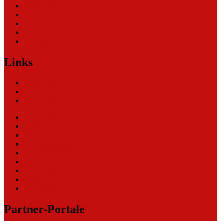
Nachrichten
Themen
Unternehmen
Unternehmen (2)
Weblinks
Links
Nachrichten
Themen
Ihre Werbung
eCommerce Blog
CRM Softwareauswahl
ERP Softwareauswahl
Software Marktplatz
Gutschein-Portal
gastroecho
eCommerce-Weiterbildung
Datenschutz
Impressum
Partner-Portale