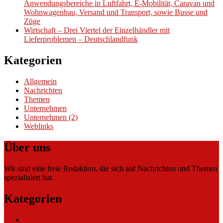
Anwendungsbereiche in Luftfahrt, E-Mobilität, Caravan und
Wohnwagenbau, Versand und Transport, sowie Busse und
Züge
Wirtschaft – Drei Viertel der Einzelhändler mit
Lieferproblemen – Deutschlandfunk
Kategorien
Allgemein
Nachrichten
Themen
Unternehmen
Unternehmen (2)
Weblinks
Über uns
Wir sind eine freie Redaktion, die sich auf Nachrichten und Themen
spezialisiert hat.
Kategorien
Allgemein