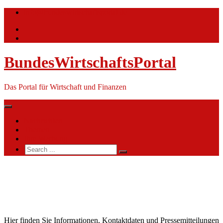
Skip
info@bundeswirtschaftsportal.de
to
content
BundesWirtschaftsPortal
Das Portal für Wirtschaft und Finanzen
Nachrichten
Themen
Ihre Werbung
Search
for:
Peugeot
Deutschland
GmbH
Hier finden Sie Informationen, Kontaktdaten und Pressemitteilungen