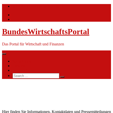
Skip
info@bundeswirtschaftsportal.de
to
content
BundesWirtschaftsPortal
Das Portal für Wirtschaft und Finanzen
Nachrichten
Themen
Ihre Werbung
Search
for:
Outokumpu
Nirosta
GmbH
Hier finden Sie Informationen, Kontaktdaten und Pressemitteilungen