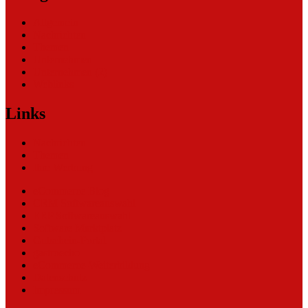
Allgemein
Nachrichten
Themen
Unternehmen
Unternehmen (2)
Weblinks
Links
Nachrichten
Themen
Ihre Werbung
eCommerce Blog
CRM Softwareauswahl
ERP Softwareauswahl
Software Marktplatz
Gutschein-Portal
gastroecho
eCommerce-Weiterbildung
Datenschutz
Impressum