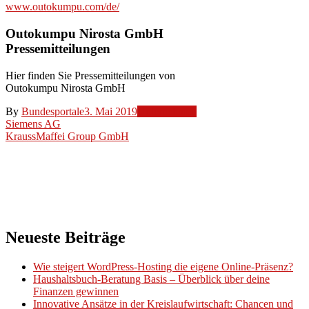
www.outokumpu.com/de/
Outokumpu Nirosta GmbH
Pressemitteilungen
Hier finden Sie Pressemitteilungen von
Outokumpu Nirosta GmbH
By
Bundesportale
3. Mai 2019
Unternehmen
Beitragsnavigation
Siemens AG
KraussMaffei Group GmbH
Neueste Beiträge
Wie steigert WordPress-Hosting die eigene Online-Präsenz?
Haushaltsbuch-Beratung Basis – Überblick über deine
Finanzen gewinnen
Innovative Ansätze in der Kreislaufwirtschaft: Chancen und