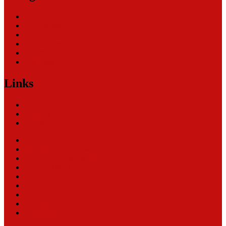
Allgemein
Nachrichten
Themen
Unternehmen
Unternehmen (2)
Weblinks
Links
Nachrichten
Themen
Ihre Werbung
eCommerce Blog
CRM Softwareauswahl
ERP Softwareauswahl
Software Marktplatz
Gutschein-Portal
gastroecho
eCommerce-Weiterbildung
Datenschutz
Impressum