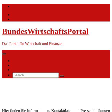
Skip
info@bundeswirtschaftsportal.de
to
content
BundesWirtschaftsPortal
Das Portal für Wirtschaft und Finanzen
Nachrichten
Themen
Ihre Werbung
Search
for:
MHK
Group
AG
Hier finden Sie Informationen, Kontaktdaten und Pressemitteilungen