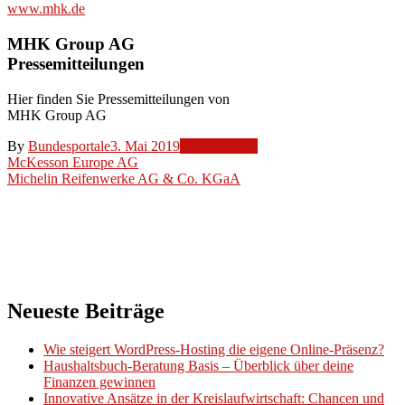
www.mhk.de
MHK Group AG
Pressemitteilungen
Hier finden Sie Pressemitteilungen von
MHK Group AG
By
Bundesportale
3. Mai 2019
Unternehmen
Beitragsnavigation
McKesson Europe AG
Michelin Reifenwerke AG & Co. KGaA
Neueste Beiträge
Wie steigert WordPress-Hosting die eigene Online-Präsenz?
Haushaltsbuch-Beratung Basis – Überblick über deine
Finanzen gewinnen
Innovative Ansätze in der Kreislaufwirtschaft: Chancen und