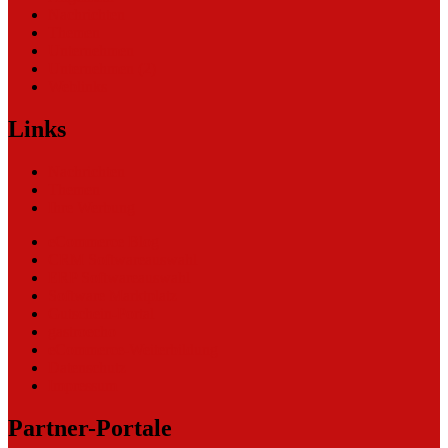
Nachrichten
Themen
Unternehmen
Unternehmen (2)
Weblinks
Links
Nachrichten
Themen
Ihre Werbung
eCommerce Blog
CRM Softwareauswahl
ERP Softwareauswahl
Software Marktplatz
Gutschein-Portal
gastroecho
eCommerce-Weiterbildung
Datenschutz
Impressum
Partner-Portale