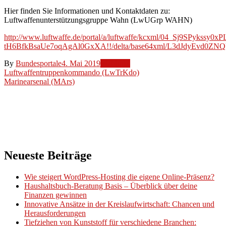
Hier finden Sie Informationen und Kontaktdaten zu:
Luftwaffenunterstützungsgruppe Wahn (LwUGrp WAHN)
http://www.luftwaffe.de/portal/a/luftwaffe/kcxml/04_Sj
tH6BfkBsaUe7oqAgAl0GxXA!!/delta/base64xml/L3dJdyEvd0
By
Bundesportale
4. Mai 2019
Weblinks
Beitragsnavigation
Luftwaffentruppenkommando (LwTrKdo)
Marinearsenal (MArs)
Neueste Beiträge
Wie steigert WordPress-Hosting die eigene Online-Präsenz?
Haushaltsbuch-Beratung Basis – Überblick über deine
Finanzen gewinnen
Innovative Ansätze in der Kreislaufwirtschaft: Chancen und
Herausforderungen
Tiefziehen von Kunststoff für verschiedene Branchen: