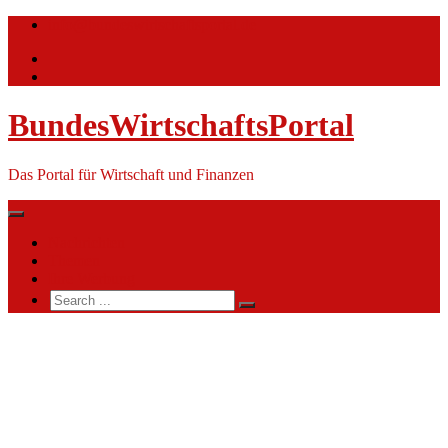
Skip
info@bundeswirtschaftsportal.de
to
content
BundesWirtschaftsPortal
Das Portal für Wirtschaft und Finanzen
Nachrichten
Themen
Ihre Werbung
Search
for:
Luftwaffenunterstützungsgruppe
Wahn
(LwUGrp
WAHN)