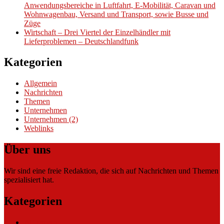
Anwendungsbereiche in Luftfahrt, E-Mobilität, Caravan und
Wohnwagenbau, Versand und Transport, sowie Busse und
Züge
Wirtschaft – Drei Viertel der Einzelhändler mit
Lieferproblemen – Deutschlandfunk
Kategorien
Allgemein
Nachrichten
Themen
Unternehmen
Unternehmen (2)
Weblinks
Über uns
Wir sind eine freie Redaktion, die sich auf Nachrichten und Themen
spezialisiert hat.
Kategorien
Allgemein