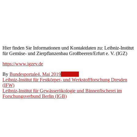
und
Zierpflanzenbau
Großbeeren/Erfurt
e. V.
(IGZ)
Hier finden Sie Informationen und Kontaktdaten zu: Leibniz-Institut
für Gemüse- und Zierpflanzenbau Großbeeren/Erfurt e. V. (IGZ)
https://www.igzev.de
By
Bundesportale
4. Mai 2019
Weblinks
Beitragsnavigation
Leibniz-Institut für Festkörper- und Werkstoffforschung Dresden
(IFW)
Leibniz-Institut für Gewässerökologie und Binnenfischerei im
Forschungsverbund Berlin (IGB)