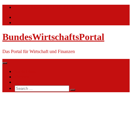
Skip
info@bundeswirtschaftsportal.de
to
content
BundesWirtschaftsPortal
Das Portal für Wirtschaft und Finanzen
Nachrichten
Themen
Ihre Werbung
Search
for:
Leibniz-
Institut
für
Gemüse-