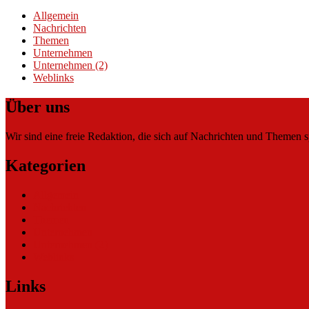
Allgemein
Nachrichten
Themen
Unternehmen
Unternehmen (2)
Weblinks
Über uns
Wir sind eine freie Redaktion, die sich auf Nachrichten und Themen spe
Kategorien
Allgemein
Nachrichten
Themen
Unternehmen
Unternehmen (2)
Weblinks
Links