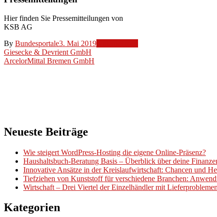
Hier finden Sie Pressemitteilungen von
KSB AG
By
Bundesportale
3. Mai 2019
Unternehmen
Beitragsnavigation
Giesecke & Devrient GmbH
ArcelorMittal Bremen GmbH
Neueste Beiträge
Wie steigert WordPress-Hosting die eigene Online-Präsenz?
Haushaltsbuch-Beratung Basis – Überblick über deine Finanz
Innovative Ansätze in der Kreislaufwirtschaft: Chancen und H
Tiefziehen von Kunststoff für verschiedene Branchen: Anwend
Wirtschaft – Drei Viertel der Einzelhändler mit Lieferproblem
Kategorien