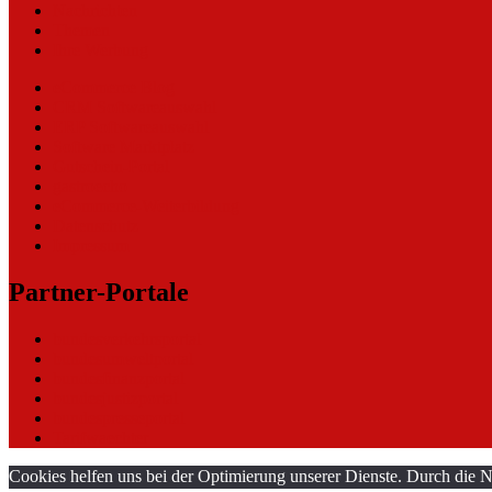
Nachrichten
Themen
Ihre Werbung
eCommerce Blog
CRM Softwareauswahl
ERP Softwareauswahl
Software Marktplatz
Gutschein-Portal
gastroecho
eCommerce-Weiterbildung
Datenschutz
Impressum
Partner-Portale
bundesverkehrsportal
bundesumweltportal
bundesfinanzportal
bundesjustizportal
bundespresseportal
Tarifwaechter
Cookies helfen uns bei der Optimierung unserer Dienste. Durch die N