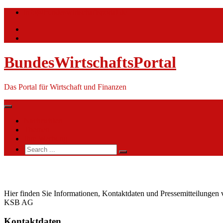
Skip
info@bundeswirtschaftsportal.de
to
content
BundesWirtschaftsPortal
Das Portal für Wirtschaft und Finanzen
Nachrichten
Themen
Ihre Werbung
Search
for:
KSB AG
Hier finden Sie Informationen, Kontaktdaten und Pressemitteilungen
KSB AG
Kontaktdaten