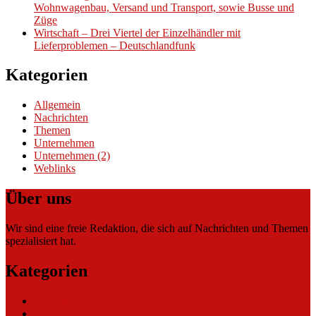
Wohnwagenbau, Versand und Transport, sowie Busse und
Züge
Wirtschaft – Drei Viertel der Einzelhändler mit
Lieferproblemen – Deutschlandfunk
Kategorien
Allgemein
Nachrichten
Themen
Unternehmen
Unternehmen (2)
Weblinks
Über uns
Wir sind eine freie Redaktion, die sich auf Nachrichten und Themen
spezialisiert hat.
Kategorien
Allgemein
Nachrichten