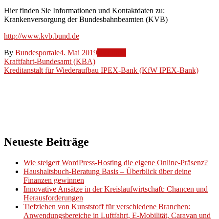
Hier finden Sie Informationen und Kontaktdaten zu:
Krankenversorgung der Bundesbahnbeamten (KVB)
http://www.kvb.bund.de
By
Bundesportale
4. Mai 2019
Weblinks
Beitragsnavigation
Kraftfahrt-Bundesamt (KBA)
Kreditanstalt für Wiederaufbau IPEX-Bank (KfW IPEX-Bank)
Neueste Beiträge
Wie steigert WordPress-Hosting die eigene Online-Präsenz?
Haushaltsbuch-Beratung Basis – Überblick über deine
Finanzen gewinnen
Innovative Ansätze in der Kreislaufwirtschaft: Chancen und
Herausforderungen
Tiefziehen von Kunststoff für verschiedene Branchen:
Anwendungsbereiche in Luftfahrt, E-Mobilität, Caravan und