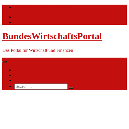
Skip
info@bundeswirtschaftsportal.de
to
content
BundesWirtschaftsPortal
Das Portal für Wirtschaft und Finanzen
Nachrichten
Themen
Ihre Werbung
Search
for:
Krankenversorgung
der
Bundesbahnbeamten
(KVB)