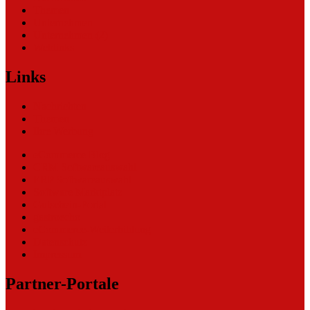
Themen
Unternehmen
Unternehmen (2)
Weblinks
Links
Nachrichten
Themen
Ihre Werbung
eCommerce Blog
CRM Softwareauswahl
ERP Softwareauswahl
Software Marktplatz
Gutschein-Portal
gastroecho
eCommerce-Weiterbildung
Datenschutz
Impressum
Partner-Portale