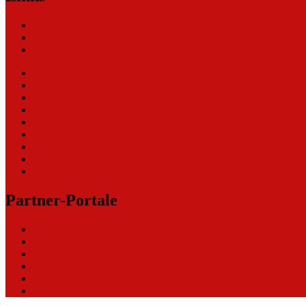
Nachrichten
Themen
Ihre Werbung
eCommerce Blog
CRM Softwareauswahl
ERP Softwareauswahl
Software Marktplatz
Gutschein-Portal
gastroecho
eCommerce-Weiterbildung
Datenschutz
Impressum
Partner-Portale
bundesverkehrsportal
bundesumweltportal
bundesfinanzportal
bundesjustizportal
bundespresseportal
Tarifwaechter