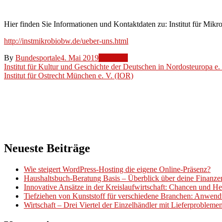
Bundeswehr
Hier finden Sie Informationen und Kontaktdaten zu: Institut für Mik
http://instmikrobiobw.de/ueber-uns.html
By
Bundesportale
4. Mai 2019
Weblinks
Beitragsnavigation
Institut für Kultur und Geschichte der Deutschen in Nordosteuropa e.
Institut für Ostrecht München e. V. (IOR)
Neueste Beiträge
Wie steigert WordPress-Hosting die eigene Online-Präsenz?
Haushaltsbuch-Beratung Basis – Überblick über deine Finanz
Innovative Ansätze in der Kreislaufwirtschaft: Chancen und H
Tiefziehen von Kunststoff für verschiedene Branchen: Anwend
Wirtschaft – Drei Viertel der Einzelhändler mit Lieferproblem