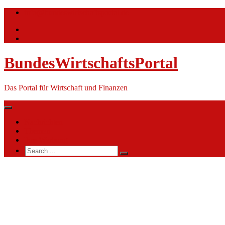
Skip
info@bundeswirtschaftsportal.de
to
content
BundesWirtschaftsPortal
Das Portal für Wirtschaft und Finanzen
Nachrichten
Themen
Ihre Werbung
Search
for:
Institut
für
Mikrobiologie
der