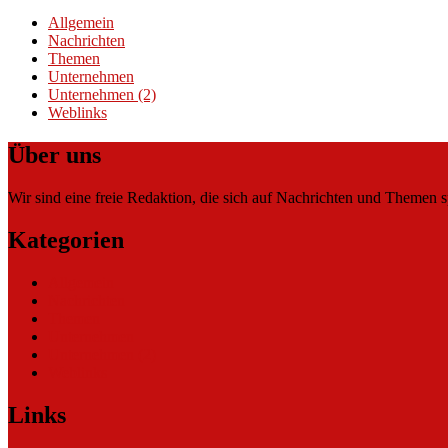
Allgemein
Nachrichten
Themen
Unternehmen
Unternehmen (2)
Weblinks
Über uns
Wir sind eine freie Redaktion, die sich auf Nachrichten und Themen spe
Kategorien
Allgemein
Nachrichten
Themen
Unternehmen
Unternehmen (2)
Weblinks
Links