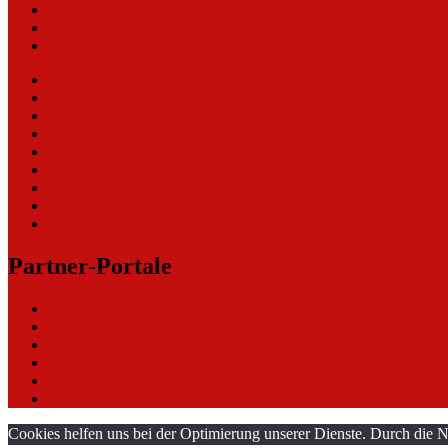
Nachrichten
Themen
Ihre Werbung
eCommerce Blog
CRM Softwareauswahl
ERP Softwareauswahl
Software Marktplatz
Gutschein-Portal
gastroecho
eCommerce-Weiterbildung
Datenschutz
Impressum
Partner-Portale
bundesverkehrsportal
bundesumweltportal
bundesfinanzportal
bundesjustizportal
bundespresseportal
Tarifwaechter
Cookies helfen uns bei der Optimierung unserer Dienste. Durch die N