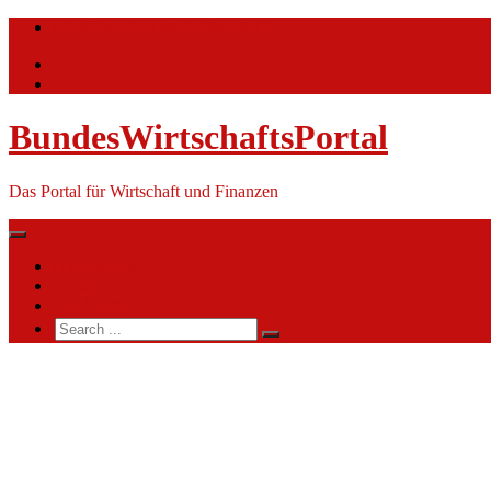
Skip
info@bundeswirtschaftsportal.de
to
content
BundesWirtschaftsPortal
Das Portal für Wirtschaft und Finanzen
Nachrichten
Themen
Ihre Werbung
Search
for:
Hauptzollamt
Osnabrück
(HZA
Osnabrück)