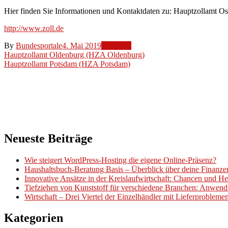
Hier finden Sie Informationen und Kontaktdaten zu: Hauptzollamt 
http://www.zoll.de
By
Bundesportale
4. Mai 2019
Weblinks
Beitragsnavigation
Hauptzollamt Oldenburg (HZA Oldenburg)
Hauptzollamt Potsdam (HZA Potsdam)
Neueste Beiträge
Wie steigert WordPress-Hosting die eigene Online-Präsenz?
Haushaltsbuch-Beratung Basis – Überblick über deine Finanz
Innovative Ansätze in der Kreislaufwirtschaft: Chancen und H
Tiefziehen von Kunststoff für verschiedene Branchen: Anwend
Wirtschaft – Drei Viertel der Einzelhändler mit Lieferproblem
Kategorien