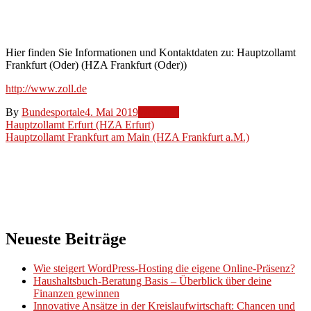
Frankfurt
(Oder))
Hier finden Sie Informationen und Kontaktdaten zu: Hauptzollamt
Frankfurt (Oder) (HZA Frankfurt (Oder))
http://www.zoll.de
By
Bundesportale
4. Mai 2019
Weblinks
Beitragsnavigation
Hauptzollamt Erfurt (HZA Erfurt)
Hauptzollamt Frankfurt am Main (HZA Frankfurt a.M.)
Neueste Beiträge
Wie steigert WordPress-Hosting die eigene Online-Präsenz?
Haushaltsbuch-Beratung Basis – Überblick über deine
Finanzen gewinnen
Innovative Ansätze in der Kreislaufwirtschaft: Chancen und