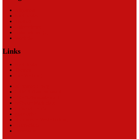
Allgemein
Nachrichten
Themen
Unternehmen
Unternehmen (2)
Weblinks
Links
Nachrichten
Themen
Ihre Werbung
eCommerce Blog
CRM Softwareauswahl
ERP Softwareauswahl
Software Marktplatz
Gutschein-Portal
gastroecho
eCommerce-Weiterbildung
Datenschutz
Impressum