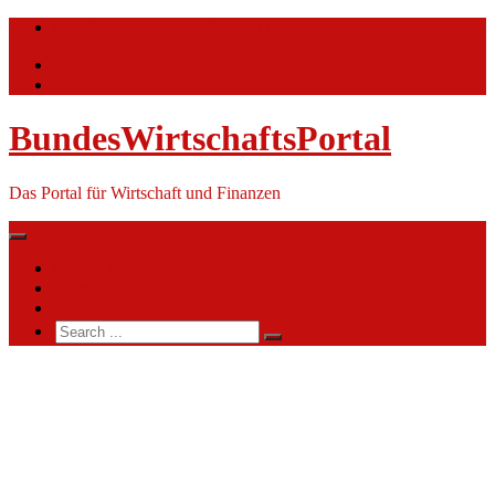
Skip
info@bundeswirtschaftsportal.de
to
content
BundesWirtschaftsPortal
Das Portal für Wirtschaft und Finanzen
Nachrichten
Themen
Ihre Werbung
Search
for:
Hauptzollamt
Frankfurt
(Oder)
(HZA