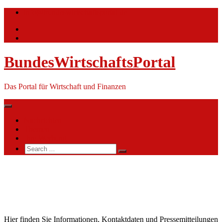
Skip
info@bundeswirtschaftsportal.de
to
content
BundesWirtschaftsPortal
Das Portal für Wirtschaft und Finanzen
Nachrichten
Themen
Ihre Werbung
Search
for:
Gazprom
Germania
GmbH
Hier finden Sie Informationen, Kontaktdaten und Pressemitteilungen