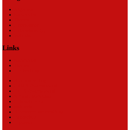
Allgemein
Nachrichten
Themen
Unternehmen
Unternehmen (2)
Weblinks
Links
Nachrichten
Themen
Ihre Werbung
eCommerce Blog
CRM Softwareauswahl
ERP Softwareauswahl
Software Marktplatz
Gutschein-Portal
gastroecho
eCommerce-Weiterbildung
Datenschutz
Impressum