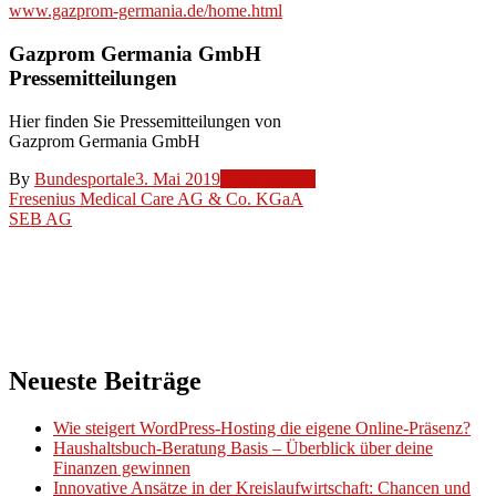
www.gazprom-germania.de/home.html
Gazprom Germania GmbH
Pressemitteilungen
Hier finden Sie Pressemitteilungen von
Gazprom Germania GmbH
By
Bundesportale
3. Mai 2019
Unternehmen
Beitragsnavigation
Fresenius Medical Care AG & Co. KGaA
SEB AG
Neueste Beiträge
Wie steigert WordPress-Hosting die eigene Online-Präsenz?
Haushaltsbuch-Beratung Basis – Überblick über deine
Finanzen gewinnen
Innovative Ansätze in der Kreislaufwirtschaft: Chancen und