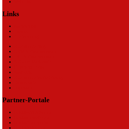
Weblinks
Links
Nachrichten
Themen
Ihre Werbung
eCommerce Blog
CRM Softwareauswahl
ERP Softwareauswahl
Software Marktplatz
Gutschein-Portal
gastroecho
eCommerce-Weiterbildung
Datenschutz
Impressum
Partner-Portale
bundesverkehrsportal
bundesumweltportal
bundesfinanzportal
bundesjustizportal