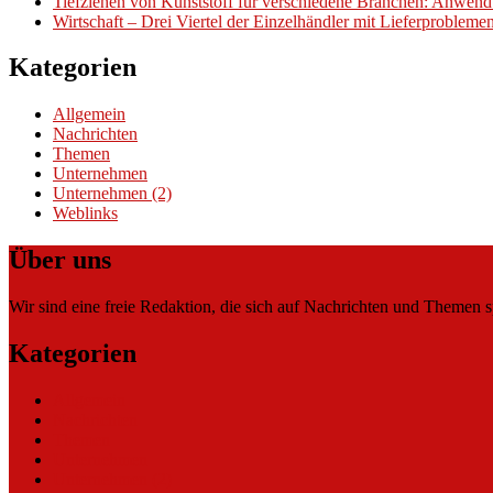
Tiefziehen von Kunststoff für verschiedene Branchen: Anwend
Wirtschaft – Drei Viertel der Einzelhändler mit Lieferproblem
Kategorien
Allgemein
Nachrichten
Themen
Unternehmen
Unternehmen (2)
Weblinks
Über uns
Wir sind eine freie Redaktion, die sich auf Nachrichten und Themen spe
Kategorien
Allgemein
Nachrichten
Themen
Unternehmen
Unternehmen (2)