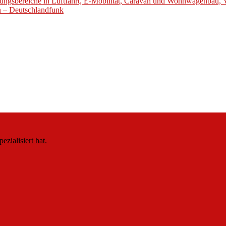
ungsbereiche in Luftfahrt, E-Mobilität, Caravan und Wohnwagenbau, 
en – Deutschlandfunk
zialisiert hat.