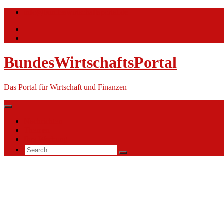
Skip
info@bundeswirtschaftsportal.de
to
content
BundesWirtschaftsPortal
Das Portal für Wirtschaft und Finanzen
Nachrichten
Themen
Ihre Werbung
Search
for:
Enovos
Energie
Deutschland
GmbH