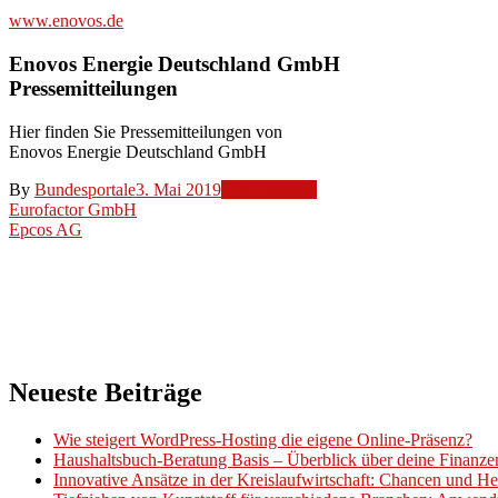
www.enovos.de
Enovos Energie Deutschland GmbH
Pressemitteilungen
Hier finden Sie Pressemitteilungen von
Enovos Energie Deutschland GmbH
By
Bundesportale
3. Mai 2019
Unternehmen
Beitragsnavigation
Eurofactor GmbH
Epcos AG
Neueste Beiträge
Wie steigert WordPress-Hosting die eigene Online-Präsenz?
Haushaltsbuch-Beratung Basis – Überblick über deine Finanz
Innovative Ansätze in der Kreislaufwirtschaft: Chancen und H