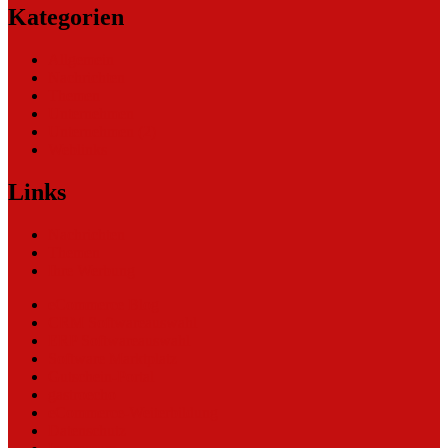
Kategorien
Allgemein
Nachrichten
Themen
Unternehmen
Unternehmen (2)
Weblinks
Links
Nachrichten
Themen
Ihre Werbung
eCommerce Blog
CRM Softwareauswahl
ERP Softwareauswahl
Software Marktplatz
Gutschein-Portal
gastroecho
eCommerce-Weiterbildung
Datenschutz