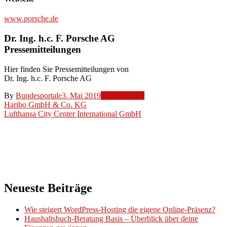
www.porsche.de
Dr. Ing. h.c. F. Porsche AG
Pressemitteilungen
Hier finden Sie Pressemitteilungen von
Dr. Ing. h.c. F. Porsche AG
By
Bundesportale
3. Mai 2019
Unternehmen
Beitragsnavigation
Haribo GmbH & Co. KG
Lufthansa City Center International GmbH
Neueste Beiträge
Wie steigert WordPress-Hosting die eigene Online-Präsenz?
Haushaltsbuch-Beratung Basis – Überblick über deine