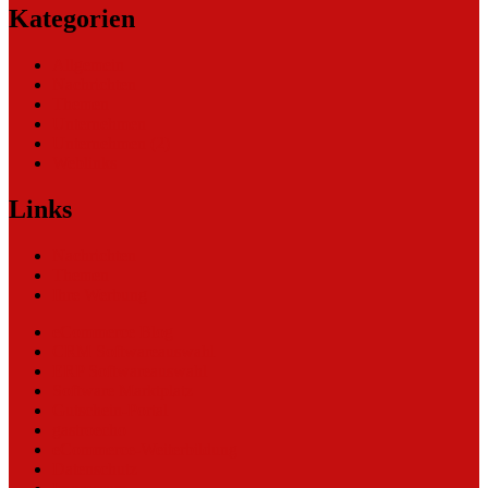
Kategorien
Allgemein
Nachrichten
Themen
Unternehmen
Unternehmen (2)
Weblinks
Links
Nachrichten
Themen
Ihre Werbung
eCommerce Blog
CRM Softwareauswahl
ERP Softwareauswahl
Software Marktplatz
Gutschein-Portal
gastroecho
eCommerce-Weiterbildung
Datenschutz