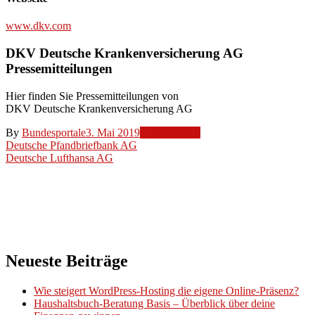
www.dkv.com
DKV Deutsche Krankenversicherung AG
Pressemitteilungen
Hier finden Sie Pressemitteilungen von
DKV Deutsche Krankenversicherung AG
By
Bundesportale
3. Mai 2019
Unternehmen
Beitragsnavigation
Deutsche Pfandbriefbank AG
Deutsche Lufthansa AG
Neueste Beiträge
Wie steigert WordPress-Hosting die eigene Online-Präsenz?
Haushaltsbuch-Beratung Basis – Überblick über deine