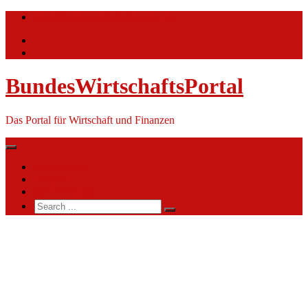
Skip
info@bundeswirtschaftsportal.de
to
content
BundesWirtschaftsPortal
Das Portal für Wirtschaft und Finanzen
Nachrichten
Themen
Ihre Werbung
Search
for:
DKV
Deutsche
Krankenversicherung
AG