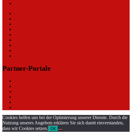
Ihre Werbung
eCommerce Blog
CRM Softwareauswahl
ERP Softwareauswahl
Software Marktplatz
Gutschein-Portal
gastroecho
eCommerce-Weiterbildung
Datenschutz
Impressum
Partner-Portale
bundesverkehrsportal
bundesumweltportal
bundesfinanzportal
bundesjustizportal
bundespresseportal
Tarifwaechter
Cookies helfen uns bei der Optimierung unserer Dienste. Durch die
Nutzung unseres Angebots erklären Sie sich damit einverstanden,
dass wir Cookies setzen.
OK