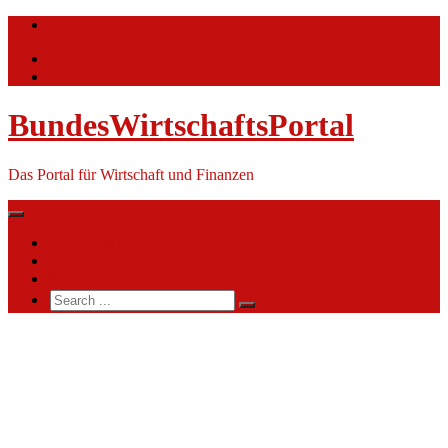
Skip
info@bundeswirtschaftsportal.de
to
content
BundesWirtschaftsPortal
Das Portal für Wirtschaft und Finanzen
Nachrichten
Themen
Ihre Werbung
Search
for:
Deutsches
Institut
für
Erwachsenenbildung