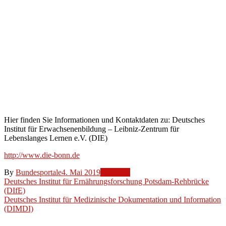
–
Leibniz-
Zentrum
für
Lebenslanges
Lernen
e.V.
(DIE)
Hier finden Sie Informationen und Kontaktdaten zu: Deutsches
Institut für Erwachsenenbildung – Leibniz-Zentrum für
Lebenslanges Lernen e.V. (DIE)
http://www.die-bonn.de
By
Bundesportale
4. Mai 2019
Weblinks
Beitragsnavigation
Deutsches Institut für Ernährungsforschung Potsdam-Rehbrücke
(DIfE)
Deutsches Institut für Medizinische Dokumentation und Information
(DIMDI)