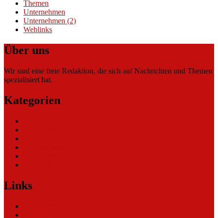
Themen
Unternehmen
Unternehmen (2)
Weblinks
Über uns
Wir sind eine freie Redaktion, die sich auf Nachrichten und Themen
spezialisiert hat.
Kategorien
Allgemein
Nachrichten
Themen
Unternehmen
Unternehmen (2)
Weblinks
Links
Nachrichten
Themen