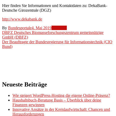
Hier finden Sie Informationen und Kontaktdaten zu: DekaBank-
Deutsche Girozentrale (DGZ)
http://www.dekabank.de
By
Bundesportale
4. Mai 2019
Weblinks
Beitragsnavigation
DBFZ Deutsches Biomasseforschungszentrum gemeinnützige
GmbH (DBFZ)
Der Beauftragte der Bundesregierung für Informationstechnik (CIO
Bund)
Neueste Beiträge
Wie steigert WordPress-Hosting die eigene Online-Präsenz?
Haushaltsbuch-Beratung Basis – Überblick über deine
Finanzen gewinnen
Innovative Ansätze in der Kreislaufwirtschaft: Chancen und
Herausforderungen