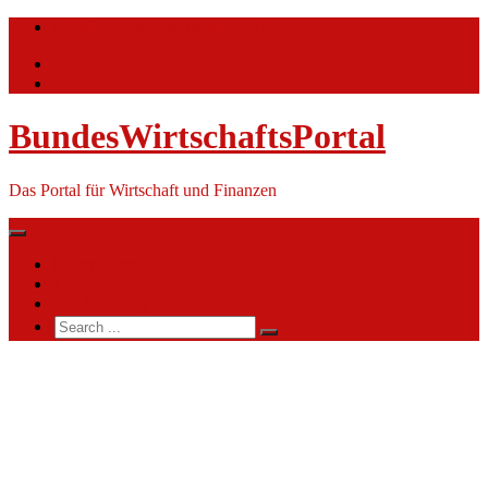
Skip
info@bundeswirtschaftsportal.de
to
content
BundesWirtschaftsPortal
Das Portal für Wirtschaft und Finanzen
Nachrichten
Themen
Ihre Werbung
Search
for:
DekaBank-
Deutsche
Girozentrale
(DGZ)