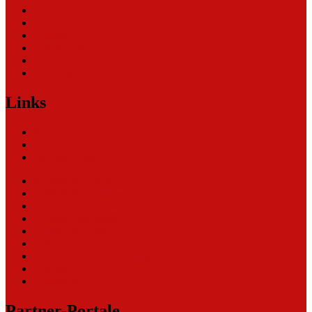
Allgemein
Nachrichten
Themen
Unternehmen
Unternehmen (2)
Weblinks
Links
Nachrichten
Themen
Ihre Werbung
eCommerce Blog
CRM Softwareauswahl
ERP Softwareauswahl
Software Marktplatz
Gutschein-Portal
gastroecho
eCommerce-Weiterbildung
Datenschutz
Impressum
Partner-Portale