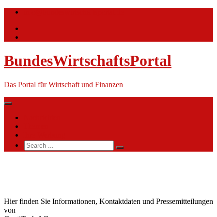
Skip
info@bundeswirtschaftsportal.de
to
content
BundesWirtschaftsPortal
Das Portal für Wirtschaft und Finanzen
Nachrichten
Themen
Ihre Werbung
Search
for:
ContiTech
AG
Hier finden Sie Informationen, Kontaktdaten und Pressemitteilungen
von