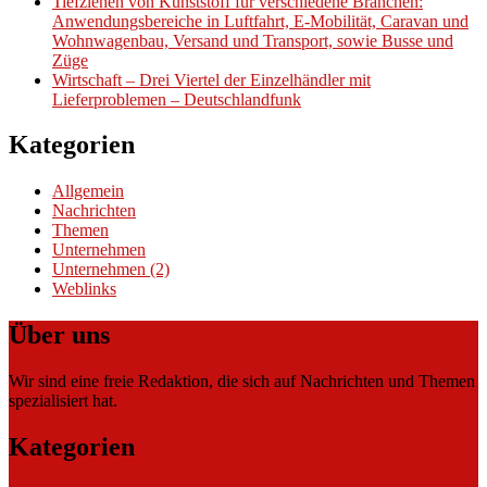
Tiefziehen von Kunststoff für verschiedene Branchen:
Anwendungsbereiche in Luftfahrt, E-Mobilität, Caravan und
Wohnwagenbau, Versand und Transport, sowie Busse und
Züge
Wirtschaft – Drei Viertel der Einzelhändler mit
Lieferproblemen – Deutschlandfunk
Kategorien
Allgemein
Nachrichten
Themen
Unternehmen
Unternehmen (2)
Weblinks
Über uns
Wir sind eine freie Redaktion, die sich auf Nachrichten und Themen
spezialisiert hat.
Kategorien