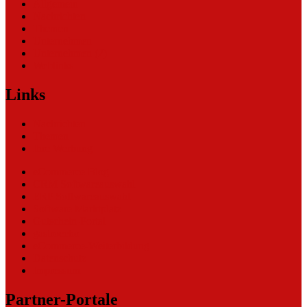
Allgemein
Nachrichten
Themen
Unternehmen
Unternehmen (2)
Weblinks
Links
Nachrichten
Themen
Ihre Werbung
eCommerce Blog
CRM Softwareauswahl
ERP Softwareauswahl
Software Marktplatz
Gutschein-Portal
gastroecho
eCommerce-Weiterbildung
Datenschutz
Impressum
Partner-Portale