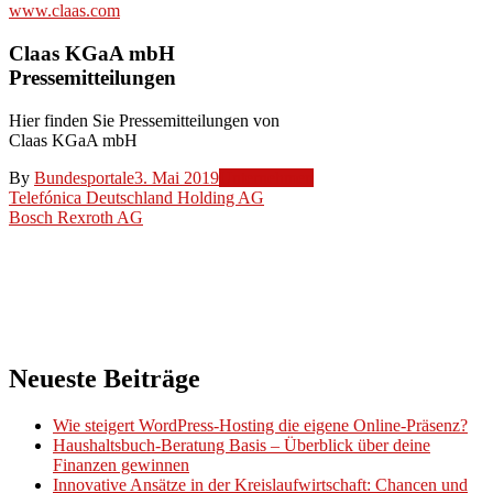
www.claas.com
Claas KGaA mbH
Pressemitteilungen
Hier finden Sie Pressemitteilungen von
Claas KGaA mbH
By
Bundesportale
3. Mai 2019
Unternehmen
Beitragsnavigation
Telefónica Deutschland Holding AG
Bosch Rexroth AG
Neueste Beiträge
Wie steigert WordPress-Hosting die eigene Online-Präsenz?
Haushaltsbuch-Beratung Basis – Überblick über deine
Finanzen gewinnen
Innovative Ansätze in der Kreislaufwirtschaft: Chancen und