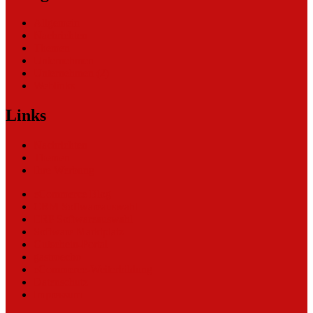
Allgemein
Nachrichten
Themen
Unternehmen
Unternehmen (2)
Weblinks
Links
Nachrichten
Themen
Ihre Werbung
eCommerce Blog
CRM Softwareauswahl
ERP Softwareauswahl
Software Marktplatz
Gutschein-Portal
gastroecho
eCommerce-Weiterbildung
Datenschutz
Impressum