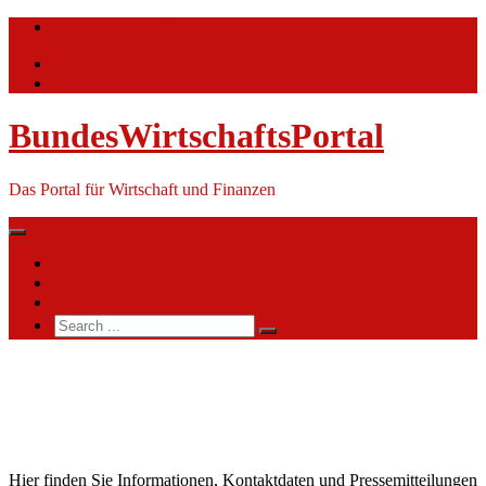
Skip
info@bundeswirtschaftsportal.de
to
content
BundesWirtschaftsPortal
Das Portal für Wirtschaft und Finanzen
Nachrichten
Themen
Ihre Werbung
Search
for:
Claas
KGaA
mbH
Hier finden Sie Informationen, Kontaktdaten und Pressemitteilungen