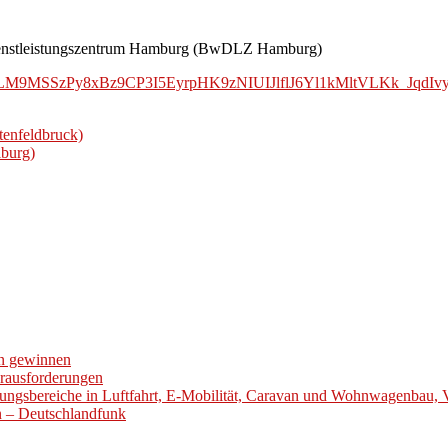
Dienstleistungszentrum Hamburg (BwDLZ Hamburg)
B8K8xLLM9MSSzPy8xBz9CP3I5EyrpHK9zNIUIJlflJ6Yl1kMltVLKk_Jqd
enfeldbruck)
burg)
en gewinnen
erausforderungen
ungsbereiche in Luftfahrt, E-Mobilität, Caravan und Wohnwagenbau, 
en – Deutschlandfunk