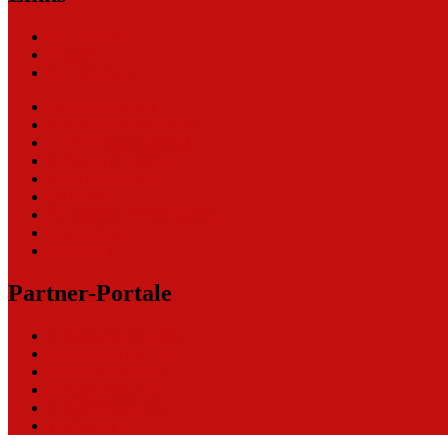
Nachrichten
Themen
Ihre Werbung
eCommerce Blog
CRM Softwareauswahl
ERP Softwareauswahl
Software Marktplatz
Gutschein-Portal
gastroecho
eCommerce-Weiterbildung
Datenschutz
Impressum
Partner-Portale
bundesverkehrsportal
bundesumweltportal
bundesfinanzportal
bundesjustizportal
bundespresseportal
Tarifwaechter