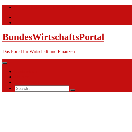
Skip
info@bundeswirtschaftsportal.de
to
content
BundesWirtschaftsPortal
Das Portal für Wirtschaft und Finanzen
Nachrichten
Themen
Ihre Werbung
Search
for:
Bundeswehr-
Dienstleistungszentrum
Hamburg
(BwDLZ