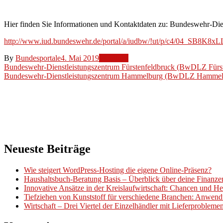
Hamburg)
Hier finden Sie Informationen und Kontaktdaten zu: Bundeswehr-
http://www.iud.bundeswehr.de/portal/a/iudbw/!ut/p/c4/04_S
By
Bundesportale
4. Mai 2019
Weblinks
Beitragsnavigation
Bundeswehr-Dienstleistungszentrum Fürstenfeldbruck (BwDLZ Fürst
Bundeswehr-Dienstleistungszentrum Hammelburg (BwDLZ Hammel
Neueste Beiträge
Wie steigert WordPress-Hosting die eigene Online-Präsenz?
Haushaltsbuch-Beratung Basis – Überblick über deine Finanz
Innovative Ansätze in der Kreislaufwirtschaft: Chancen und H
Tiefziehen von Kunststoff für verschiedene Branchen: Anwend
Wirtschaft – Drei Viertel der Einzelhändler mit Lieferproblem