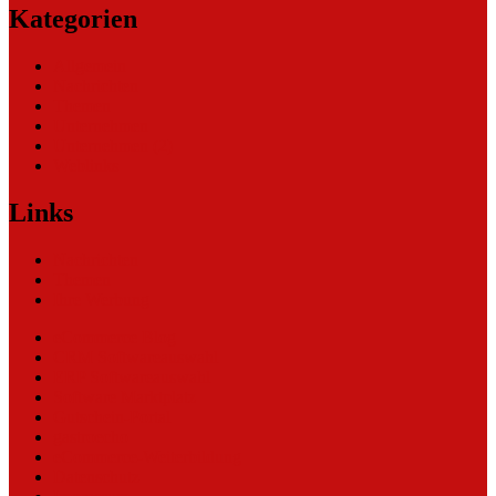
Kategorien
Allgemein
Nachrichten
Themen
Unternehmen
Unternehmen (2)
Weblinks
Links
Nachrichten
Themen
Ihre Werbung
eCommerce Blog
CRM Softwareauswahl
ERP Softwareauswahl
Software Marktplatz
Gutschein-Portal
gastroecho
eCommerce-Weiterbildung
Datenschutz