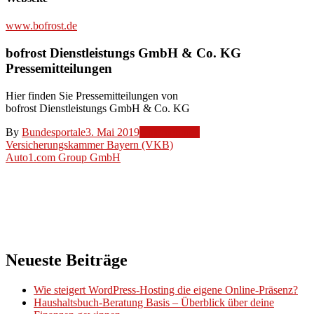
www.bofrost.de
bofrost Dienstleistungs GmbH & Co. KG
Pressemitteilungen
Hier finden Sie Pressemitteilungen von
bofrost Dienstleistungs GmbH & Co. KG
By
Bundesportale
3. Mai 2019
Unternehmen
Beitragsnavigation
Versicherungskammer Bayern (VKB)
Auto1.com Group GmbH
Neueste Beiträge
Wie steigert WordPress-Hosting die eigene Online-Präsenz?
Haushaltsbuch-Beratung Basis – Überblick über deine