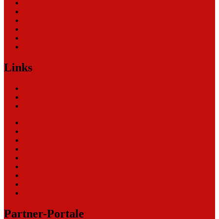
Allgemein
Nachrichten
Themen
Unternehmen
Unternehmen (2)
Weblinks
Links
Nachrichten
Themen
Ihre Werbung
eCommerce Blog
CRM Softwareauswahl
ERP Softwareauswahl
Software Marktplatz
Gutschein-Portal
gastroecho
eCommerce-Weiterbildung
Datenschutz
Impressum
Partner-Portale