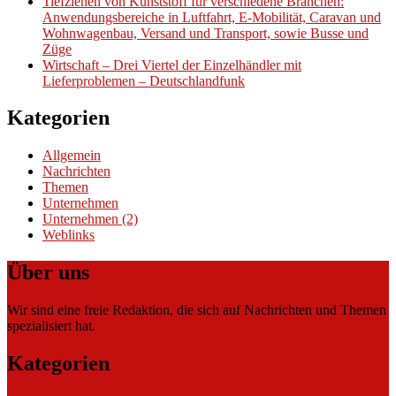
Tiefziehen von Kunststoff für verschiedene Branchen:
Anwendungsbereiche in Luftfahrt, E-Mobilität, Caravan und
Wohnwagenbau, Versand und Transport, sowie Busse und
Züge
Wirtschaft – Drei Viertel der Einzelhändler mit
Lieferproblemen – Deutschlandfunk
Kategorien
Allgemein
Nachrichten
Themen
Unternehmen
Unternehmen (2)
Weblinks
Über uns
Wir sind eine freie Redaktion, die sich auf Nachrichten und Themen
spezialisiert hat.
Kategorien