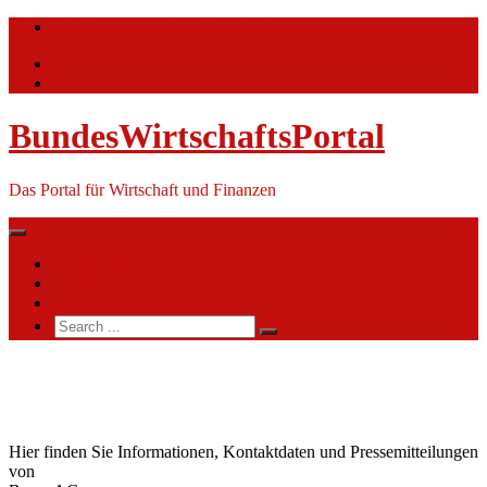
Skip
info@bundeswirtschaftsportal.de
to
content
BundesWirtschaftsPortal
Das Portal für Wirtschaft und Finanzen
Nachrichten
Themen
Ihre Werbung
Search
for:
Bayer
AG
Hier finden Sie Informationen, Kontaktdaten und Pressemitteilungen
von