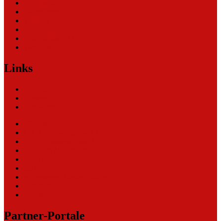
Allgemein
Nachrichten
Themen
Unternehmen
Unternehmen (2)
Weblinks
Links
Nachrichten
Themen
Ihre Werbung
eCommerce Blog
CRM Softwareauswahl
ERP Softwareauswahl
Software Marktplatz
Gutschein-Portal
gastroecho
eCommerce-Weiterbildung
Datenschutz
Impressum
Partner-Portale