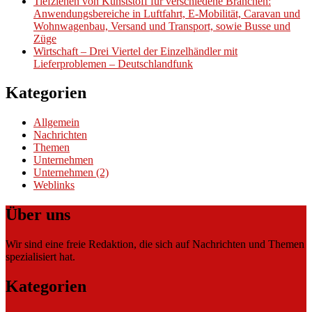
Tiefziehen von Kunststoff für verschiedene Branchen:
Anwendungsbereiche in Luftfahrt, E-Mobilität, Caravan und
Wohnwagenbau, Versand und Transport, sowie Busse und
Züge
Wirtschaft – Drei Viertel der Einzelhändler mit
Lieferproblemen – Deutschlandfunk
Kategorien
Allgemein
Nachrichten
Themen
Unternehmen
Unternehmen (2)
Weblinks
Über uns
Wir sind eine freie Redaktion, die sich auf Nachrichten und Themen
spezialisiert hat.
Kategorien