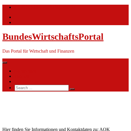
Skip
info@bundeswirtschaftsportal.de
to
content
BundesWirtschaftsPortal
Das Portal für Wirtschaft und Finanzen
Nachrichten
Themen
Ihre Werbung
Search
for:
AOK
Rheinland-
Pfalz/Saarland
Hier finden Sie Informationen und Kontaktdaten zu: AOK