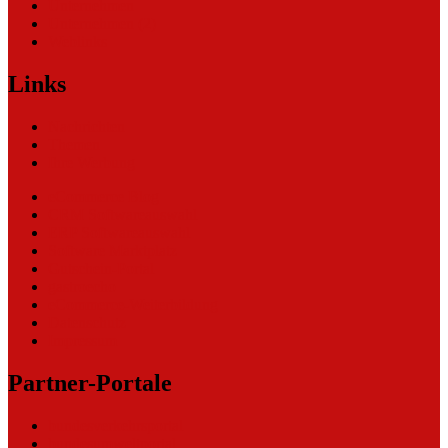
Unternehmen
Unternehmen (2)
Weblinks
Links
Nachrichten
Themen
Ihre Werbung
eCommerce Blog
CRM Softwareauswahl
ERP Softwareauswahl
Software Marktplatz
Gutschein-Portal
gastroecho
eCommerce-Weiterbildung
Datenschutz
Impressum
Partner-Portale
bundesverkehrsportal
bundesumweltportal