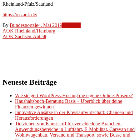
Rheinland-Pfalz/Saarland
https://rps.aok.de/
By
Bundesportale
4. Mai 2019
Weblinks
Beitragsnavigation
AOK Rheinland/Hamburg
AOK Sachsen-Anhalt
Neueste Beiträge
Wie steigert WordPress-Hosting die eigene Online-Präsenz?
Haushaltsbuch-Beratung Basis – Überblick über deine
Finanzen gewinnen
Innovative Ansätze in der Kreislaufwirtschaft: Chancen und
Herausforderungen
Tiefziehen von Kunststoff für verschiedene Branchen:
Anwendungsbereiche in Luftfahrt, E-Mobilität, Caravan und
Wohnwagenbau, Versand und Transport, sowie Busse und