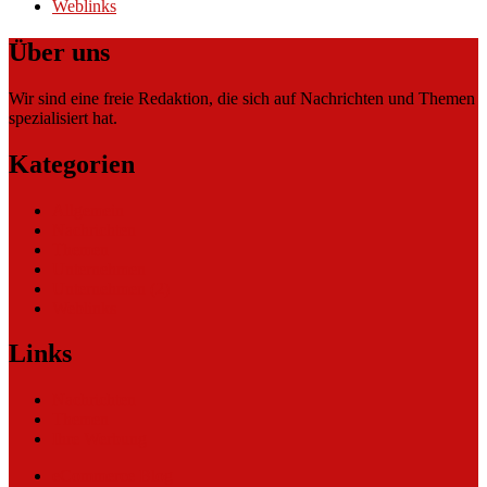
Weblinks
Über uns
Wir sind eine freie Redaktion, die sich auf Nachrichten und Themen
spezialisiert hat.
Kategorien
Allgemein
Nachrichten
Themen
Unternehmen
Unternehmen (2)
Weblinks
Links
Nachrichten
Themen
Ihre Werbung
eCommerce Blog