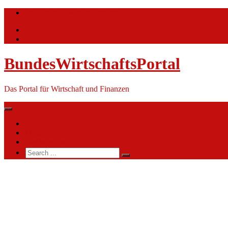
Skip
info@bundeswirtschaftsportal.de
to
content
BundesWirtschaftsPortal
Das Portal für Wirtschaft und Finanzen
Nachrichten
Themen
Ihre Werbung
Search
for:
Duisburg
wird
Standort
für