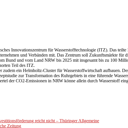
utsches Innovationszentrum für Wasserstofftechnologie (ITZ). Das teil
ternehmen und Verbänden mit. Das Zentrum soll Zukunftsmärkte für die
vom Bund und vom Land NRW bis 2025 mit insgesamt bis zu 100 Milli
orten Teil des ITZ.
 zudem ein Helmholtz-Cluster für Wasserstoffwirtschaft aufbauen. Der
eptstudie zur Transformation des Ruhrgebiets in eine führende Wasserst
 Viertel der CO2-Emissionen in NRW könne allein durch Wasserstoff ein
estitionsförderung reicht nicht – Thüringer Allgemeine
sche Zeitung