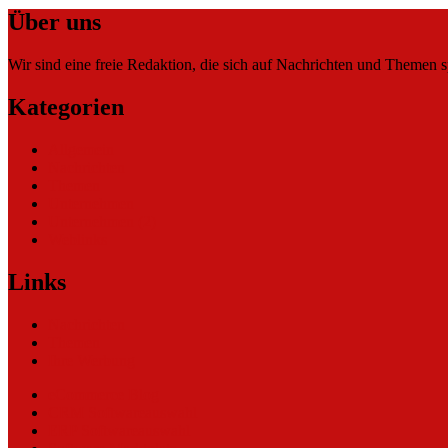
Über uns
Wir sind eine freie Redaktion, die sich auf Nachrichten und Themen spe
Kategorien
Allgemein
Nachrichten
Themen
Unternehmen
Unternehmen (2)
Weblinks
Links
Nachrichten
Themen
Ihre Werbung
eCommerce Blog
CRM Softwareauswahl
ERP Softwareauswahl