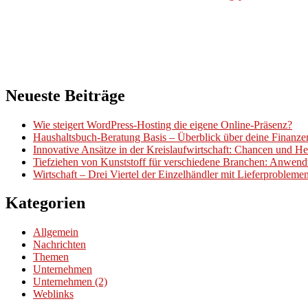
Neueste Beiträge
Wie steigert WordPress-Hosting die eigene Online-Präsenz?
Haushaltsbuch-Beratung Basis – Überblick über deine Finanz
Innovative Ansätze in der Kreislaufwirtschaft: Chancen und H
Tiefziehen von Kunststoff für verschiedene Branchen: Anwend
Wirtschaft – Drei Viertel der Einzelhändler mit Lieferproblem
Kategorien
Allgemein
Nachrichten
Themen
Unternehmen
Unternehmen (2)
Weblinks