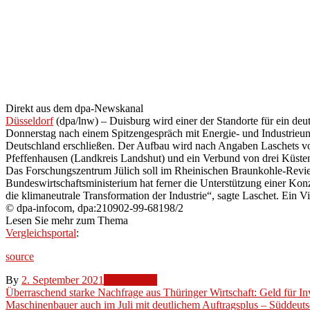
Wasserstoff-
Innovationszentrum
–
Süddeutsche
Zeitung
Direkt aus dem dpa-Newskanal
Düsseldorf
(dpa/lnw) – Duisburg wird einer der Standorte für ein de
Donnerstag nach einem Spitzengespräch mit Energie- und Industrieun
Deutschland erschließen. Der Aufbau wird nach Angaben Laschets 
Pfeffenhausen (Landkreis Landshut) und ein Verbund von drei Küsten
Das Forschungszentrum Jülich soll im Rheinischen Braunkohle-Revier
Bundeswirtschaftsministerium hat ferner die Unterstützung einer Konz
die klimaneutrale Transformation der Industrie“, sagte Laschet. Ein
© dpa-infocom, dpa:210902-99-68198/2
Lesen Sie mehr zum Thema
Vergleichsportal
:
source
By
2. September 2021
Nachrichten
Beitragsnavigation
Überraschend starke Nachfrage aus Thüringer Wirtschaft: Geld für Inv
Maschinenbauer auch im Juli mit deutlichem Auftragsplus – Süddeut